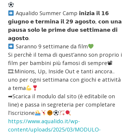
Aqualido Summer Camp 𝗶𝗻𝗶𝘇𝗶𝗮 𝗶𝗹 𝟭𝟲
𝗴𝗶𝘂𝗴𝗻𝗼 𝗲 𝘁𝗲𝗿𝗺𝗶𝗻𝗮 𝗶𝗹 𝟮𝟵 𝗮𝗴𝗼𝘀𝘁𝗼, 𝗰𝗼𝗻 𝘂𝗻𝗮
𝗽𝗮𝘂𝘀𝗮 𝘀𝗼𝗹𝗼 𝗹𝗲 𝗽𝗿𝗶𝗺𝗲 𝗱𝘂𝗲 𝘀𝗲𝘁𝘁𝗶𝗺𝗮𝗻𝗲 𝗱𝗶
𝗮𝗴𝗼𝘀𝘁𝗼.
Saranno 9 settimane da film
Si perchè il tema di quest’anno son proprio i
film per bambini più famosi di sempre📽
🎞:Minions, Up, Inside Out e tanti ancora..
uno per ogni settimana con giochi e attività
a tema
➡Scarica il modulo dal sito (è editabile on
line) e passa in segreteria per completare
l’iscrizione
https://www.aqualido.it/wp-
content/uploads/2025/03/MODULO-